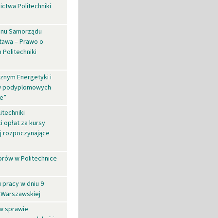
ictwa Politechniki
minu Samorządu
stawą – Prawo o
 Politechniki
znym Energetyki i
iów podyplomowych
e”
itechniki
 opłat za kursy
j rozpoczynające
orów w Politechnice
pracy w dniu 9
i Warszawskiej
 w sprawie