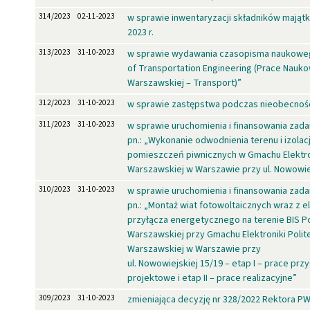
314/2023
02-11-2023
w sprawie inwentaryzacji składników mająt
2023 r.
313/2023
31-10-2023
w sprawie wydawania czasopisma naukoweg
of Transportation Engineering (Prace Nauko
Warszawskiej – Transport)”
312/2023
31-10-2023
w sprawie zastępstwa podczas nieobecnośc
311/2023
31-10-2023
w sprawie uruchomienia i finansowania zad
pn.: „Wykonanie odwodnienia terenu i izolacj
pomieszczeń piwnicznych w Gmachu Elektron
Warszawskiej w Warszawie przy ul. Nowowie
310/2023
31-10-2023
w sprawie uruchomienia i finansowania zad
pn.: „Montaż wiat fotowoltaicznych wraz z 
przyłącza energetycznego na terenie BIS Po
Warszawskiej przy Gmachu Elektroniki Polit
Warszawskiej w Warszawie przy
ul. Nowowiejskiej 15/19 – etap I – prace pr
projektowe i etap II – prace realizacyjne”
309/2023
31-10-2023
zmieniająca decyzję nr 328/2022 Rektora P