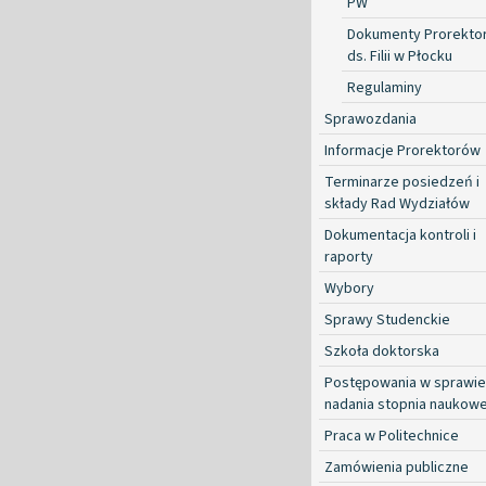
PW
Dokumenty Prorekto
ds. Filii w Płocku
Regulaminy
Sprawozdania
Informacje Prorektorów
Terminarze posiedzeń i
składy Rad Wydziałów
Dokumentacja kontroli i
raporty
Wybory
Sprawy Studenckie
Szkoła doktorska
Postępowania w sprawie
nadania stopnia naukow
Praca w Politechnice
Zamówienia publiczne