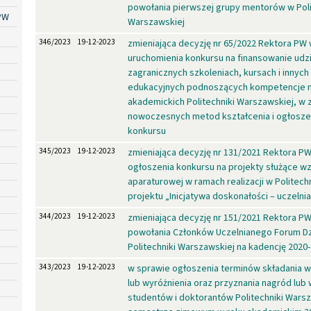
powołania pierwszej grupy mentorów w Pol
PW
Warszawskiej
346/2023
19-12-2023
zmieniająca decyzję nr 65/2022 Rektora PW
uruchomienia konkursu na finansowanie udz
zagranicznych szkoleniach, kursach i innych
edukacyjnych podnoszących kompetencje n
akademickich Politechniki Warszawskiej, w 
nowoczesnych metod kształcenia i ogłoszeni
konkursu
345/2023
19-12-2023
zmieniająca decyzję nr 131/2021 Rektora P
ogłoszenia konkursu na projekty służące w
aparaturowej w ramach realizacji w Politec
projektu „Inicjatywa doskonałości – uczeln
344/2023
19-12-2023
zmieniająca decyzję nr 151/2021 Rektora P
powołania Członków Uczelnianego Forum D
Politechniki Warszawskiej na kadencję 2020
343/2023
19-12-2023
w sprawie ogłoszenia terminów składania 
lub wyróżnienia oraz przyznania nagród lub 
studentów i doktorantów Politechniki Wars