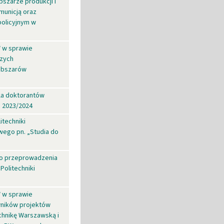
szarze produkcji i
municją oraz
olicyjnym w
W w sprawie
zych
 Obszarów
la doktorantów
i 2023/2024
itechniki
ego pn. „Studia do
do przeprowadzenia
Politechniki
W w sprawie
wników projektów
chnikę Warszawską i