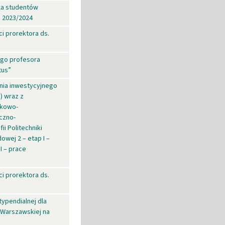
la studentów
i 2023/2024
i prorektora ds.
ego profesora
tus”
ania inwestycyjnego
) wraz z
ukowo-
czno-
i Politechniki
owej 2 – etap I –
I – prace
i prorektora ds.
ypendialnej dla
i Warszawskiej na