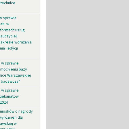
itechnice
 w sprawie
iału w
 formach usług
auczycieli
zakresie wdrażania
a I edycji
W w sprawie
zmocnieniu bazy
hnice Warszawskiej
ia badawcza”
W w sprawie
ziekanatów
-2024
wniosków o nagrody
wyróżnień dla
zawskiej w