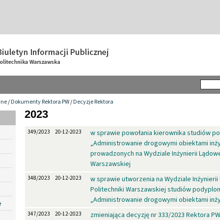
wne
/
Dokumenty Rektora PW
/
Decyzje Rektora
2023
349/2023
20-12-2023
w sprawie powołania kierownika studiów 
„Administrowanie drogowymi obiektami inży
prowadzonych na Wydziale Inżynierii Lądowej
Warszawskiej
348/2023
20-12-2023
w sprawie utworzenia na Wydziale Inżynierii
Politechniki Warszawskiej studiów podypl
„Administrowanie drogowymi obiektami inży
e
347/2023
20-12-2023
zmieniająca decyzję nr 333/2023 Rektora P