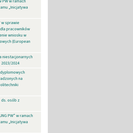
 w PW w ramach
ramu „Inicjatywa
W w sprawie
 dla pracowników
żenie wniosku w
kowych (European
a niestacjonarnych
m 2023/2024
podyplomowych
wadzonych na
litechniki
 ds. osób z
YOUNG PW” w ramach
ramu „Inicjatywa