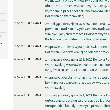
wyznaczenia pracowników PW do pracy w ob
obrotu materiałami wybuchowymi, bronią, a
wyrobami o przeznaczeniu wojskowym lub p
Politechnice Warszawskiej
330/2023
04-12-2023
zmieniająca decyzję nr 327/2020 Rektora P
powołania Rad Naukowych Centrów Badawc
funkcjonujących w ramach Priorytetowych
ch
Badawczych w Politechnice Warszawskiej
niu
329/2023
04-12-2023
w sprawie ustalenia wysokości świadczeń d
Politechniki Warszawskiej na rok akademick
328/2023
01-12-2023
zmieniająca decyzję nr 218/2022 Rektora Pol
Warszawskiej w sprawie czasopisma naukow
dziejów architektury i urbanistyki w Polsce”
327/2023
01-12-2023
w sprawie powołania komisji konkursowej 
konkursu na stanowisko zastępcy kwestora 
Warszawskiej
326/2023
30-11-2023
zmieniająca decyzję nr 248/2023 Rektora P
ogłoszenia programu wspierającego kiero
europejskich koordynowanych przez Polite