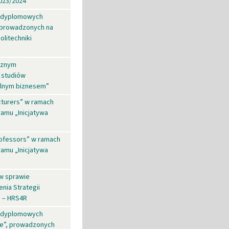
023/2024
podyplomowych
 prowadzonych na
litechniki
cznym
 studiów
lnym biznesem”
cturers” w ramach
ramu „Inicjatywa
rofessors” w ramach
ramu „Inicjatywa
 w sprawie
nia Strategii
s – HRS4R
podyplomowych
ie”, prowadzonych