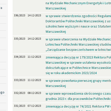
na Wydziale Mechanicznym Energetyki i Lotn
ra
Warszawskiej
336/2023
14-12-2023
w sprawie stwierdzenia zgodności Regula
Doktorantów Politechniki Warszawskiej z u
szkolnictwie wyższym i nauce oraz Statutem
Warszawskiej
335/2023
14-12-2023
w sprawie utworzenia na Wydziale Mechanic
Lotnictwa Politechniki Warszawskiej stud
„Zarządzanie bezpieczeństwem w lotnictwi
334/2023
11-12-2023
zmieniająca decyzję nr 179/2023 Rektora Pol
Warszawskiej w sprawie ustalenia wysokości
dokształcające w Politechnice Warszawskie
się w roku akademickim 2023/2024
333/2023
11-12-2023
w sprawie powołania pierwszej grupy ment
Warszawskiej
ego
332/2023
08-12-2023
w sprawie wprowadzenia skróconego czasu 
grudnia 2023 r. dla pracowników Politechnik
331/2023
07-12-2023
zmieniająca decyzję nr 74/2021 Rektora PW