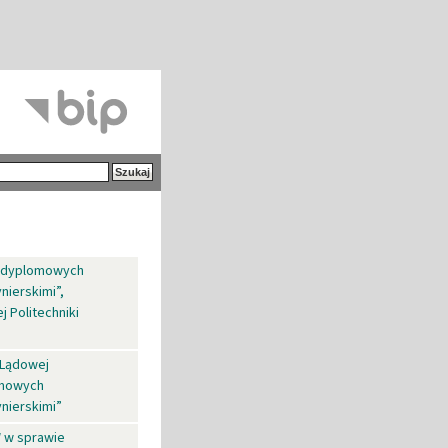
podyplomowych
nierskimi”,
 Politechniki
 Lądowej
omowych
nierskimi”
W w sprawie