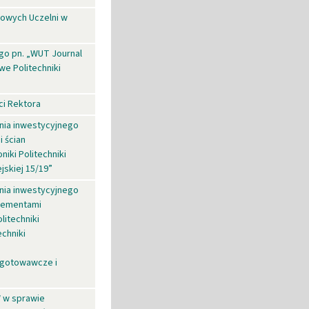
kowych Uczelni w
o pn. „WUT Journal
we Politechniki
i Rektora
ania inwestycyjnego
i ścian
iki Politechniki
jskiej 15/19”
ania inwestycyjnego
elementami
litechniki
echniki
zygotowawcze i
W w sprawie