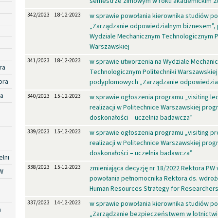
semestrze zimowym w roku akademickim 2
342/2023
18-12-2023
w sprawie powołania kierownika studiów 
„Zarządzanie odpowiedzialnym biznesem”,
Wydziale Mechanicznym Technologicznym Po
Warszawskiej
341/2023
18-12-2023
w sprawie utworzenia na Wydziale Mechani
ra
Technologicznym Politechniki Warszawskiej
ora
podyplomowych „Zarządzanie odpowiedzia
ra
340/2023
15-12-2023
w sprawie ogłoszenia programu „visiting le
realizacji w Politechnice Warszawskiej prog
doskonałości – uczelnia badawcza”
339/2023
15-12-2023
w sprawie ogłoszenia programu „visiting p
realizacji w Politechnice Warszawskiej prog
doskonałości – uczelnia badawcza”
lni
338/2023
15-12-2023
zmieniająca decyzję nr 18/2022 Rektora PW
W
powołania pełnomocnika Rektora ds. wdroże
Human Resources Strategy for Researcher
337/2023
14-12-2023
w sprawie powołania kierownika studiów 
a
„Zarządzanie bezpieczeństwem w lotnictw