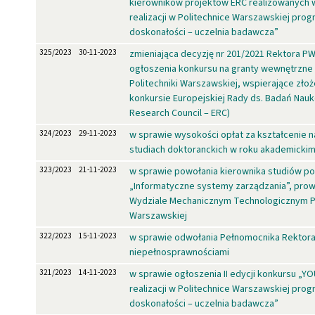
kierowników projektów ERC realizowanych
realizacji w Politechnice Warszawskiej prog
doskonałości – uczelnia badawcza”
325/2023
30-11-2023
zmieniająca decyzję nr 201/2021 Rektora P
ogłoszenia konkursu na granty wewnętrzne
Politechniki Warszawskiej, wspierające zło
konkursie Europejskiej Rady ds. Badań Nau
Research Council – ERC)
324/2023
29-11-2023
w sprawie wysokości opłat za kształcenie n
studiach doktoranckich w roku akademicki
323/2023
21-11-2023
w sprawie powołania kierownika studiów 
„Informatyczne systemy zarządzania”, pro
Wydziale Mechanicznym Technologicznym Po
Warszawskiej
322/2023
15-11-2023
w sprawie odwołania Pełnomocnika Rektora
niepełnosprawnościami
321/2023
14-11-2023
w sprawie ogłoszenia II edycji konkursu „
realizacji w Politechnice Warszawskiej prog
doskonałości – uczelnia badawcza”