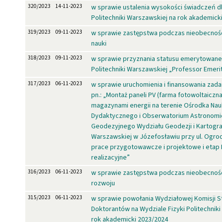
320/2023
14-11-2023
w sprawie ustalenia wysokości świadczeń d
Politechniki Warszawskiej na rok akademick
319/2023
09-11-2023
w sprawie zastępstwa podczas nieobecnośc
nauki
318/2023
09-11-2023
w sprawie przyznania statusu emerytowan
Politechniki Warszawskiej „Professor Emeri
317/2023
06-11-2023
w sprawie uruchomienia i finansowania zad
pn.: „Montaż paneli PV (farma fotowoltaiczna
magazynami energii na terenie Ośrodka Na
Dydaktycznego i Obserwatorium Astronomi
Geodezyjnego Wydziału Geodezji i Kartografi
Warszawskiej w Józefosławiu przy ul. Ogrod
prace przygotowawcze i projektowe i etap I
realizacyjne”
316/2023
06-11-2023
w sprawie zastępstwa podczas nieobecnośc
rozwoju
315/2023
06-11-2023
w sprawie powołania Wydziałowej Komisji St
Doktorantów na Wydziale Fizyki Politechnik
rok akademicki 2023/2024