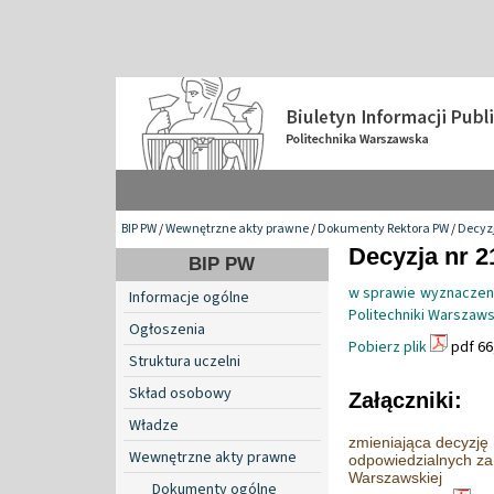
BIP PW
/
Wewnętrzne akty prawne
/
Dokumenty Rektora PW
/
Decyzj
Decyzja nr 2
BIP PW
w sprawie wyznaczeni
Informacje ogólne
Politechniki Warszaws
Ogłoszenia
Pobierz plik
pdf 66
Struktura uczelni
Skład osobowy
Załączniki:
Władze
zmieniająca decyzję
Wewnętrzne akty prawne
odpowiedzialnych za 
Warszawskiej
Dokumenty ogólne