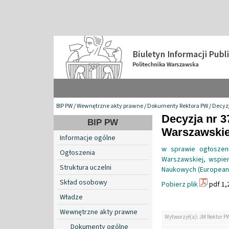
BIP PW
/
Wewnętrzne akty prawne
/
Dokumenty Rektora PW
/
Decyzj
Decyzja nr 3
BIP PW
Warszawskiej
Informacje ogólne
w sprawie ogłoszeni
Ogłoszenia
Warszawskiej, wspie
Struktura uczelni
Naukowych (European 
Skład osobowy
Pobierz plik
pdf 1,
Władze
Wewnętrzne akty prawne
Wytworzył(a): JM Rektor P
Dokumenty ogólne