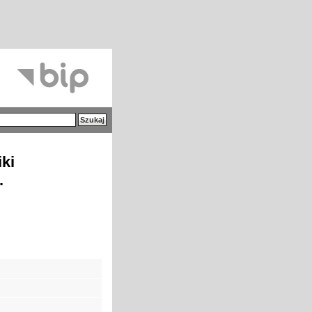
iki
.