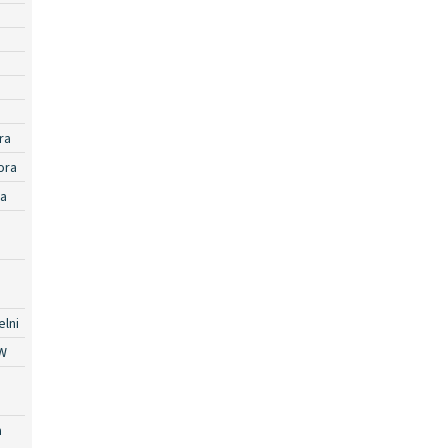
ra
ora
ra
lni
W
a