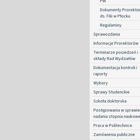
PW
Dokumenty Prorekto
ds. Filii w Płocku
Regulaminy
Sprawozdania
Informacje Prorektorów
Terminarze posiedzeń i
składy Rad Wydziałów
Dokumentacja kontroli i
raporty
Wybory
Sprawy Studenckie
Szkoła doktorska
Postępowania w sprawie
nadania stopnia naukow
Praca w Politechnice
Zamówienia publiczne