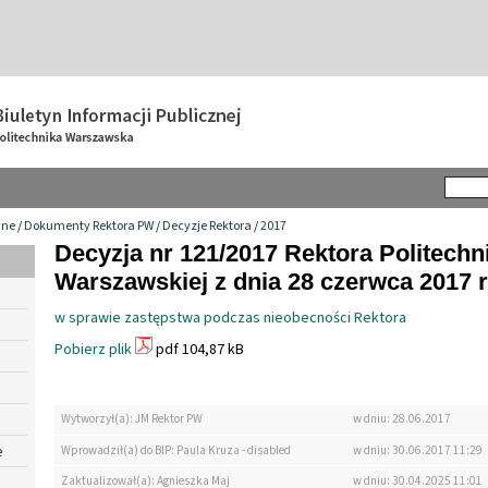
wne
/
Dokumenty Rektora PW
/
Decyzje Rektora
/
2017
Decyzja nr 121/2017 Rektora Politechn
Warszawskiej z dnia 28 czerwca 2017 r
w sprawie zastępstwa podczas nieobecności Rektora
Pobierz plik
pdf 104,87 kB
Wytworzył(a): JM Rektor PW
w dniu: 28.06.2017
e
Wprowadził(a) do BIP: Paula Kruza - disabled
w dniu: 30.06.2017 11:29
Zaktualizował(a): Agnieszka Maj
w dniu: 30.04.2025 11:01