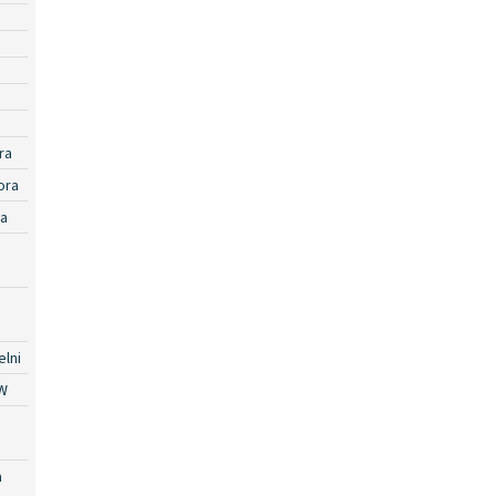
ra
ora
ra
lni
W
a