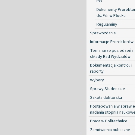
PW
Dokumenty Prorekto
ds. Filii w Płocku
Regulaminy
Sprawozdania
Informacje Prorektorów
Terminarze posiedzeń i
składy Rad Wydziałów
Dokumentacja kontroli i
raporty
Wybory
Sprawy Studenckie
Szkoła doktorska
Postępowania w sprawie
nadania stopnia naukow
Praca w Politechnice
Zamówienia publiczne