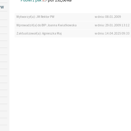
Pobierz plik
pdf 292,06 kB
PW
Wytworzył(a): JM Rektor PW
w dniu: 08.01.2009
Wprowadził(a) do BIP: Joanna Kwiatkowska
w dniu: 29.01.2009 13:12
Zaktualizował(a): Agnieszka Maj
w dniu: 14.04.2025 09:33