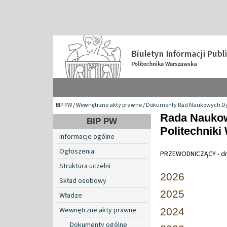
BIP PW
/
Wewnętrzne akty prawne
/
Dokumenty Rad Naukowych Dy
Rada Naukow
BIP PW
Politechniki
Informacje ogólne
Ogłoszenia
PRZEWODNICZĄCY - dr ha
Struktura uczelni
2026
Skład osobowy
2025
Władze
Wewnętrzne akty prawne
2024
Dokumenty ogólne