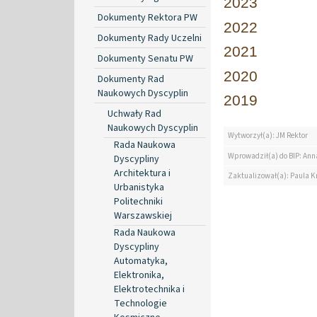
2023
Dokumenty Rektora PW
2022
Dokumenty Rady Uczelni
2021
Dokumenty Senatu PW
2020
Dokumenty Rad
Naukowych Dyscyplin
2019
Uchwały Rad
Naukowych Dyscyplin
Wytworzył(a): JM Rektor
Rada Naukowa
Wprowadził(a) do BIP: Ann
Dyscypliny
Architektura i
Zaktualizował(a): Paula K
Urbanistyka
Politechniki
Warszawskiej
Rada Naukowa
Dyscypliny
Automatyka,
Elektronika,
Elektrotechnika i
Technologie