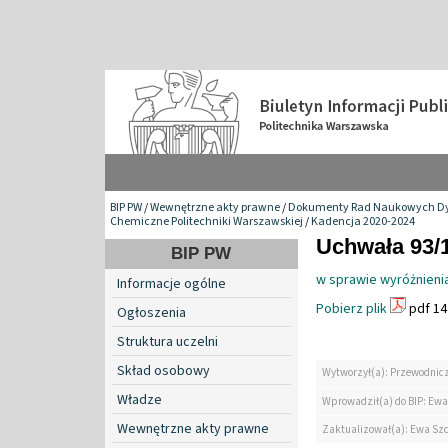
BIP PW
/
Wewnętrzne akty prawne
/
Dokumenty Rad Naukowych Dy
Chemiczne Politechniki Warszawskiej
/
Kadencja 2020-2024
Uchwała 93/
BIP PW
w sprawie wyróżnienia
Informacje ogólne
Pobierz plik
pdf 14
Ogłoszenia
Struktura uczelni
Skład osobowy
Wytworzył(a): Przewodnic
Władze
Wprowadził(a) do BIP: Ewa
Wewnętrzne akty prawne
Zaktualizował(a): Ewa Szc