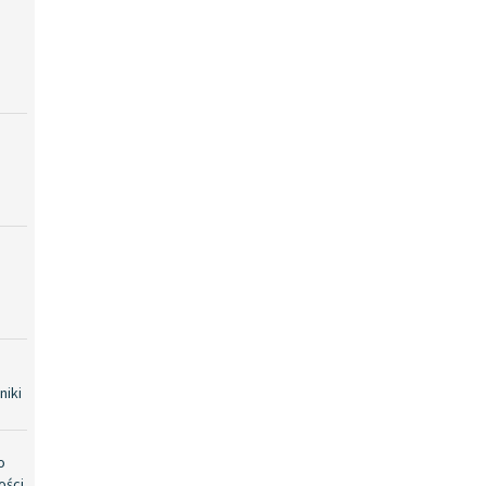
niki
o
ości