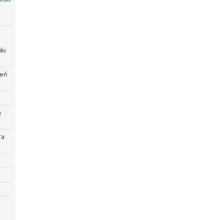
ki
zeń
a
ra