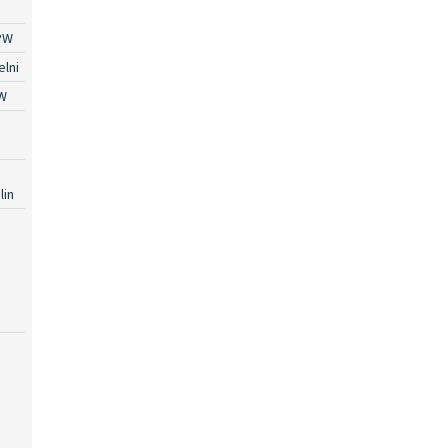
PW
lni
W
lin