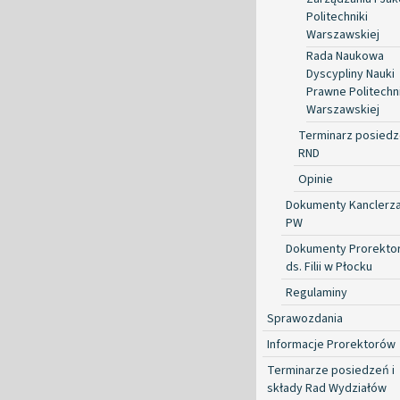
Politechniki
Warszawskiej
Rada Naukowa
Dyscypliny Nauki
Prawne Politechni
Warszawskiej
Terminarz posied
RND
Opinie
Dokumenty Kanclerz
PW
Dokumenty Prorekto
ds. Filii w Płocku
Regulaminy
Sprawozdania
Informacje Prorektorów
Terminarze posiedzeń i
składy Rad Wydziałów