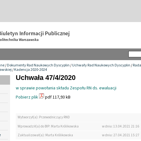
wne
/
Dokumenty Rad Naukowych Dyscyplin
/
Uchwały Rad Naukowych Dyscyplin
/
Rada
awskiej
/
Kadencja 2020-2024
Uchwała 47/4/2020
w sprawie powołania składu Zespołu RN ds. ewaluacji
Pobierz plik
pdf 117,93 kB
Wytworzył(a): Przewodniczący RND
Wprowadził(a) do BIP: Marta Królikowska
w dniu: 13.04.2021 21:16
e
Zaktualizował(a): Marta Królikowska
w dniu: 27.04.2021 15:27