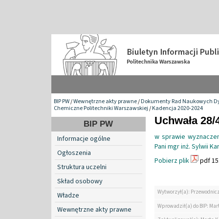
BIP PW
/
Wewnętrzne akty prawne
/
Dokumenty Rad Naukowych Dy
Chemiczne Politechniki Warszawskiej
/
Kadencja 2020-2024
Uchwała 28/
BIP PW
w sprawie wyznaczen
Informacje ogólne
Pani mgr inż. Sylwii Ka
Ogłoszenia
Pobierz plik
pdf 15
Struktura uczelni
Skład osobowy
Wytworzył(a): Przewodnic
Władze
Wprowadził(a) do BIP: Mar
Wewnętrzne akty prawne