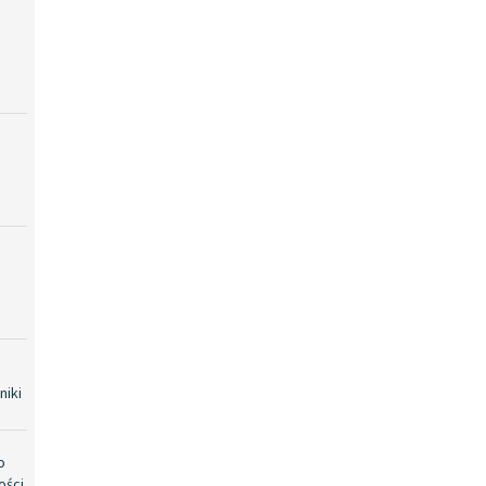
niki
o
ości