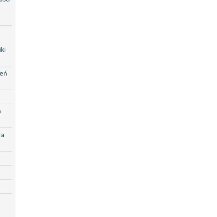
ki
zeń
a
ra