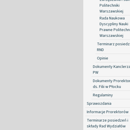
Politechniki
Warszawskiej
Rada Naukowa
Dyscypliny Nauki
Prawne Politechni
Warszawskiej
Terminarz posied
RND
Opinie
Dokumenty Kanclerz
PW
Dokumenty Prorekto
ds. Filii w Płocku
Regulaminy
Sprawozdania
Informacje Prorektorów
Terminarze posiedzeń i
składy Rad Wydziałów