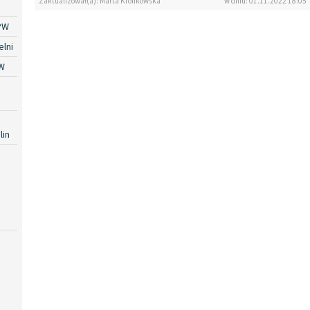
Zaktualizował(a): Marta Królikowska
w dniu: 01.11.2022 18:05
PW
lni
W
lin