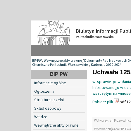
BIP PW
/
Wewnętrzne akty prawne
/
Dokumenty Rad Naukowych Dy
Chemiczne Politechniki Warszawskiej
/
Kadencja 2020-2024
Uchwała 125
BIP PW
w sprawie powołania 
Informacje ogólne
habilitowanego w dzie
Ogłoszenia
wszczętym na wniosek
Struktura uczelni
Pobierz plik
pdf 12
Skład osobowy
Władze
Wytworzył(a): Przewodnic
Wewnętrzne akty prawne
Wprowadził(a) do BIP: Ewa