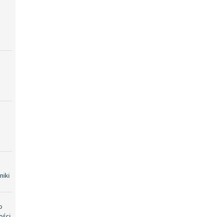
niki
o
ości