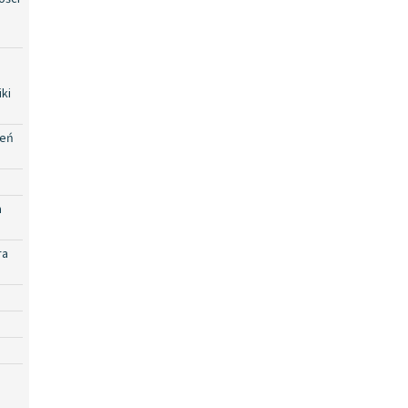
ki
zeń
a
ra