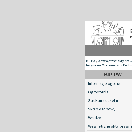
BIP PW
/
Wewnętrzne akty pra
Inżynieria Mechaniczna Polite
BIP PW
Informacje ogólne
Ogłoszenia
Struktura uczelni
Skład osobowy
Władze
Wewnętrzne akty prawn