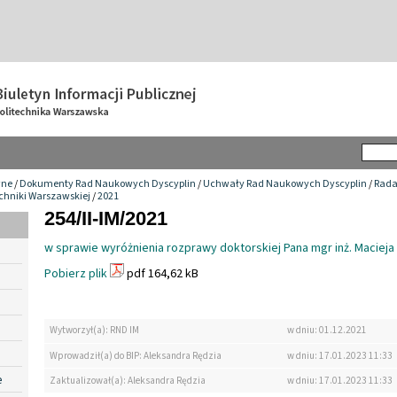
wne
/
Dokumenty Rad Naukowych Dyscyplin
/
Uchwały Rad Naukowych Dyscyplin
/
Rada
chniki Warszawskiej
/
2021
254/II-IM/2021
w sprawie wyróżnienia rozprawy doktorskiej Pana mgr inż. Maciej
Pobierz plik
pdf 164,62 kB
Wytworzył(a): RND IM
w dniu: 01.12.2021
Wprowadził(a) do BIP: Aleksandra Rędzia
w dniu: 17.01.2023 11:33
e
Zaktualizował(a): Aleksandra Rędzia
w dniu: 17.01.2023 11:33