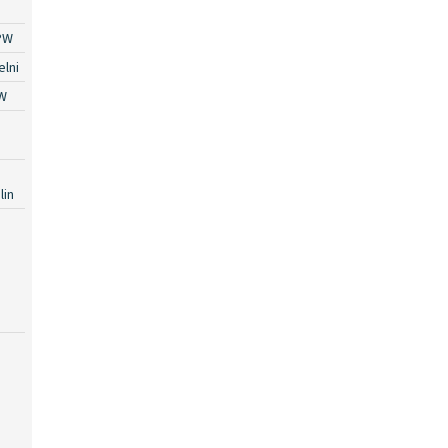
PW
lni
W
lin