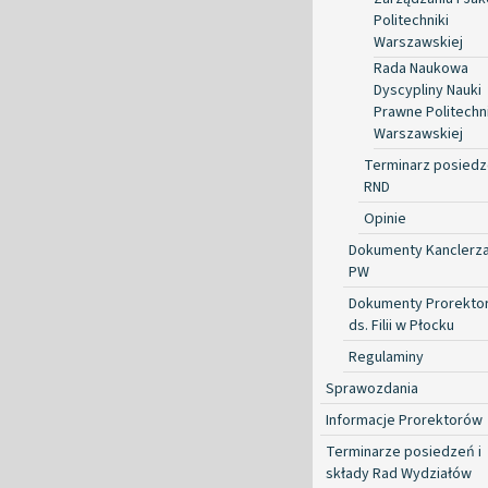
Politechniki
Warszawskiej
Rada Naukowa
Dyscypliny Nauki
Prawne Politechni
Warszawskiej
Terminarz posied
RND
Opinie
Dokumenty Kanclerz
PW
Dokumenty Prorekto
ds. Filii w Płocku
Regulaminy
Sprawozdania
Informacje Prorektorów
Terminarze posiedzeń i
składy Rad Wydziałów