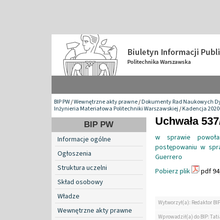
BIP PW
/
Wewnętrzne akty prawne
/
Dokumenty Rad Naukowych Dy
Inżynieria Materiałowa Politechniki Warszawskiej
/
Kadencja 2020
Uchwała 537/
BIP PW
w sprawie powoła
Informacje ogólne
postępowaniu w spra
Ogłoszenia
Guerrero
Struktura uczelni
Pobierz plik
pdf 94
Skład osobowy
Władze
Wytworzył(a): Redaktor BI
Wewnętrzne akty prawne
Wprowadził(a) do BIP: Tat