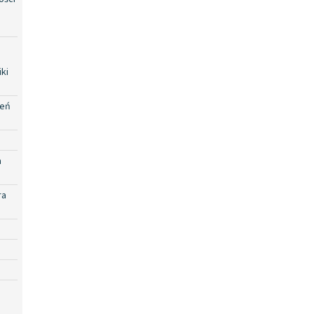
ki
zeń
a
ra