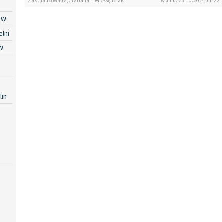
Zaktualizował(a): Tatiana Erenc-Sędziak
w dniu: 23.10.2024 11:22
PW
lni
W
lin