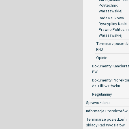
Politechniki
Warszawskiej
Rada Naukowa
Dyscypliny Nauki
Prawne Politechni
Warszawskiej
Terminarz posied
RND
Opinie
Dokumenty Kanclerz
PW
Dokumenty Prorekto
ds. Filii w Płocku
Regulaminy
Sprawozdania
Informacje Prorektorów
Terminarze posiedzeń i
składy Rad Wydziałów