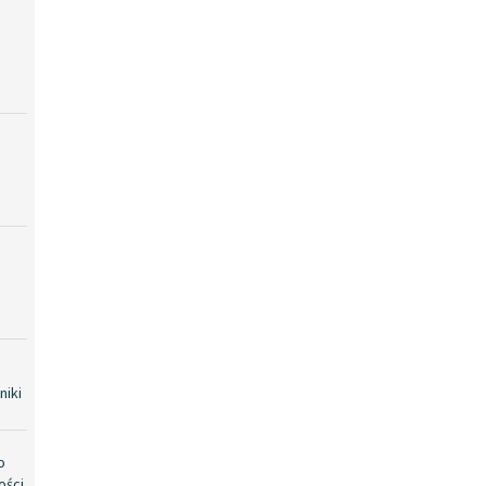
niki
o
ości