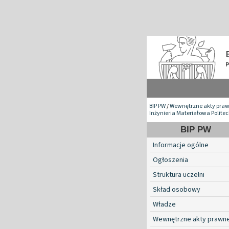
BIP PW
/
Wewnętrzne akty pra
Inżynieria Materiałowa Polite
BIP PW
Informacje ogólne
Ogłoszenia
Struktura uczelni
Skład osobowy
Władze
Wewnętrzne akty prawn