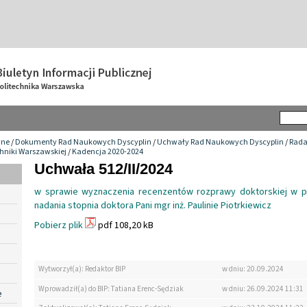
wne
/
Dokumenty Rad Naukowych Dyscyplin
/
Uchwały Rad Naukowych Dyscyplin
/
Rada
chniki Warszawskiej
/
Kadencja 2020-2024
Uchwała 512/II/2024
w sprawie wyznaczenia recenzentów rozprawy doktorskiej w 
nadania stopnia doktora Pani mgr inż. Paulinie Piotrkiewicz
Pobierz plik
pdf 108,20 kB
Wytworzył(a): Redaktor BIP
w dniu: 20.09.2024
Wprowadził(a) do BIP: Tatiana Erenc-Sędziak
w dniu: 26.09.2024 11:31
e