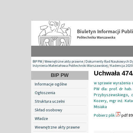
BIP PW
/
Wewnętrzne akty prawne
/
Dokumenty Rad Naukowych Dy
Inżynieria Materiałowa Politechniki Warszawskiej
/
Kadencja 2020
Uchwała 474/
BIP PW
w sprawie wyrażenia 
Informacje ogólne
PW dla: prof. dr hab.
Ogłoszenia
Przybyszewskiego, dr 
Kozery, mgr inż. Kata
Struktura uczelni
Misiaka
Skład osobowy
Pobierz plik
pdf 89
Władze
Wewnętrzne akty prawne