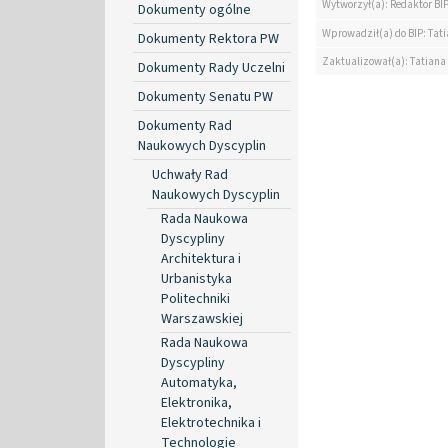
Wytworzył(a): Redaktor BI
Dokumenty ogólne
Wprowadził(a) do BIP: Tat
Dokumenty Rektora PW
Zaktualizował(a): Tatiana
Dokumenty Rady Uczelni
Dokumenty Senatu PW
Dokumenty Rad
Naukowych Dyscyplin
Uchwały Rad
Naukowych Dyscyplin
Rada Naukowa
Dyscypliny
Architektura i
Urbanistyka
Politechniki
Warszawskiej
Rada Naukowa
Dyscypliny
Automatyka,
Elektronika,
Elektrotechnika i
Technologie