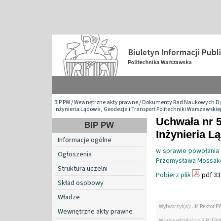
BIP PW
/
Wewnętrzne akty prawne
/
Dokumenty Rad Naukowych Dy
Inżynieria Lądowa, Geodezja i Transport Politechniki Warszawskie
Uchwała nr 
BIP PW
Inżynieria L
Informacje ogólne
w sprawie powołania
Ogłoszenia
Przemysława Mossak
Struktura uczelni
Pobierz plik
pdf 33
Skład osobowy
Władze
Wytworzył(a): JM Rektor P
Wewnętrzne akty prawne
Wprowadził(a) do BIP: TRA