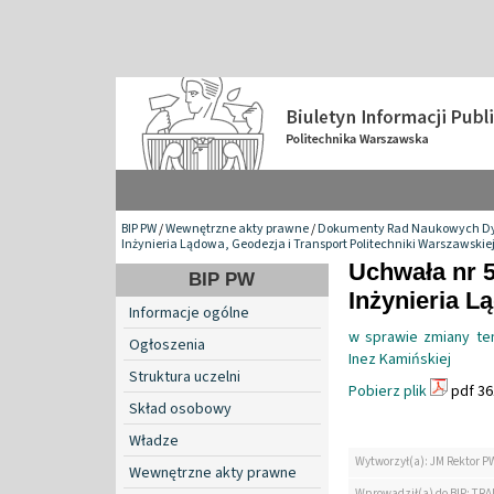
BIP PW
/
Wewnętrzne akty prawne
/
Dokumenty Rad Naukowych Dy
Inżynieria Lądowa, Geodezja i Transport Politechniki Warszawskie
Uchwała nr 
BIP PW
Inżynieria L
Informacje ogólne
w sprawie zmiany te
Ogłoszenia
Inez Kamińskiej
Struktura uczelni
Pobierz plik
pdf 36
Skład osobowy
Władze
Wytworzył(a): JM Rektor P
Wewnętrzne akty prawne
Wprowadził(a) do BIP: TRA