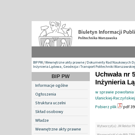
BIP PW
/
Wewnętrzne akty prawne
/
Dokumenty Rad Naukowych Dy
Inżynieria Lądowa, Geodezja i Transport Politechniki Warszawskie
Uchwała nr 
BIP PW
Inżynieria L
Informacje ogólne
w sprawie powołania 
Ogłoszenia
Ulanickiej-Raczyńskiej
Struktura uczelni
Pobierz plik
pdf 39
Skład osobowy
Władze
Wytworzył(a): JM Rektor P
Wewnętrzne akty prawne
Wprowadził(a) do BIP: TRA