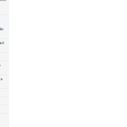
ki
zeń
a
ra