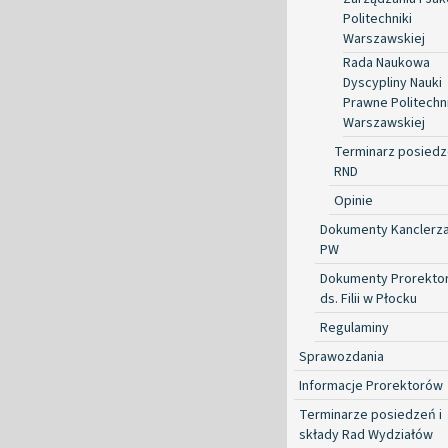
Politechniki
Warszawskiej
Rada Naukowa
Dyscypliny Nauki
Prawne Politechni
Warszawskiej
Terminarz posied
RND
Opinie
Dokumenty Kanclerz
PW
Dokumenty Prorekto
ds. Filii w Płocku
Regulaminy
Sprawozdania
Informacje Prorektorów
Terminarze posiedzeń i
składy Rad Wydziałów