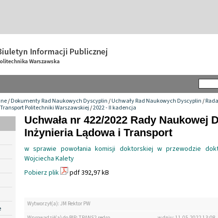
wne
/
Dokumenty Rad Naukowych Dyscyplin
/
Uchwały Rad Naukowych Dyscyplin
/
Rada
 Transport Politechniki Warszawskiej
/
2022 - II kadencja
Uchwała nr 422/2022 Rady Naukowej D
Inżynieria Lądowa i Transport
w sprawie powołania komisji doktorskiej w przewodzie dokt
Wojciecha Kalety
Pobierz plik
pdf 392,97 kB
Wytworzył(a): JM Rektor PW
e
Wprowadził(a) do BIP: TRANS2 redso
w dniu: 11.05.2022 13:08