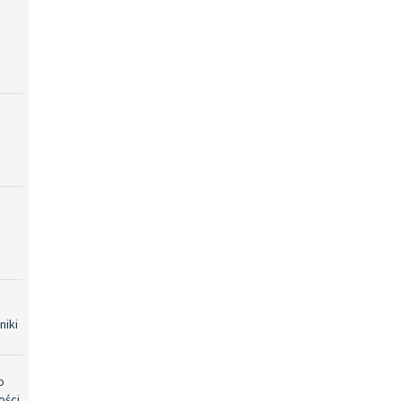
niki
o
ości