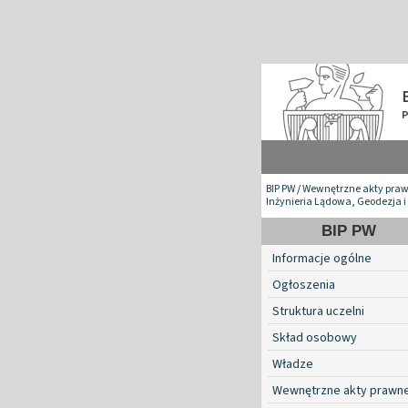
BIP PW
/
Wewnętrzne akty pra
Inżynieria Lądowa, Geodezja i
BIP PW
Informacje ogólne
Ogłoszenia
Struktura uczelni
Skład osobowy
Władze
Wewnętrzne akty prawn