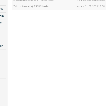
Zaktualizował(a): TRANS2 redso
w dniu: 11.05.2022 13:08
PW
lni
W
lin