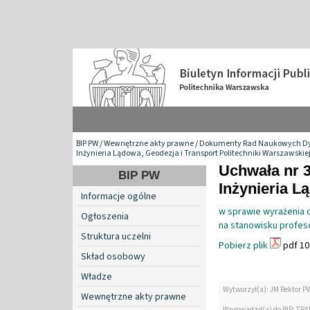
BIP PW
/
Wewnętrzne akty prawne
/
Dokumenty Rad Naukowych Dy
Inżynieria Lądowa, Geodezja i Transport Politechniki Warszawskie
Uchwała nr 
BIP PW
Inżynieria L
Informacje ogólne
w sprawie wyrażenia o
Ogłoszenia
na stanowisku profeso
Struktura uczelni
Pobierz plik
pdf 10
Skład osobowy
Władze
Wytworzył(a): JM Rektor P
Wewnętrzne akty prawne
Wprowadził(a) do BIP: TRA