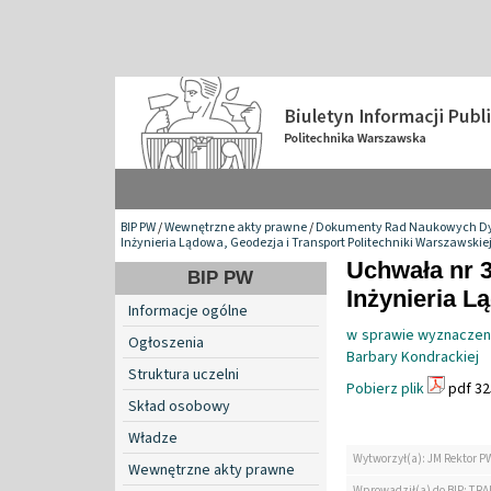
BIP PW
/
Wewnętrzne akty prawne
/
Dokumenty Rad Naukowych Dy
Inżynieria Lądowa, Geodezja i Transport Politechniki Warszawskie
Uchwała nr 
BIP PW
Inżynieria L
Informacje ogólne
w sprawie wyznaczen
Ogłoszenia
Barbary Kondrackiej
Struktura uczelni
Pobierz plik
pdf 32
Skład osobowy
Władze
Wytworzył(a): JM Rektor P
Wewnętrzne akty prawne
Wprowadził(a) do BIP: TRA