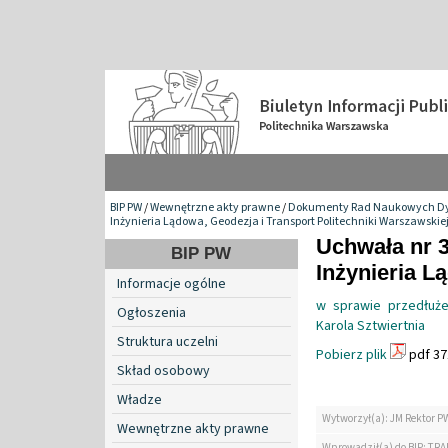
BIP PW
/
Wewnętrzne akty prawne
/
Dokumenty Rad Naukowych Dy
Inżynieria Lądowa, Geodezja i Transport Politechniki Warszawskie
Uchwała nr 
BIP PW
Inżynieria L
Informacje ogólne
w sprawie przedłuże
Ogłoszenia
Karola Sztwiertnia
Struktura uczelni
Pobierz plik
pdf 37
Skład osobowy
Władze
Wytworzył(a): JM Rektor P
Wewnętrzne akty prawne
Wprowadził(a) do BIP: TRA