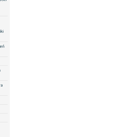
ki
zeń
a
ra