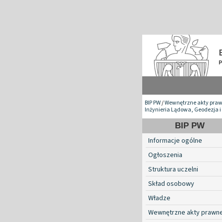
BIP PW
/
Wewnętrzne akty pra
Inżynieria Lądowa, Geodezja i
BIP PW
Informacje ogólne
Ogłoszenia
Struktura uczelni
Skład osobowy
Władze
Wewnętrzne akty prawn