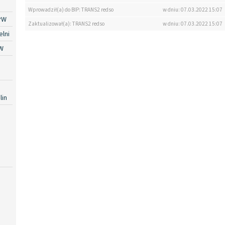
Wprowadził(a) do BIP: TRANS2 redso
w dniu: 07.03.2022 15:07
PW
Zaktualizował(a): TRANS2 redso
w dniu: 07.03.2022 15:07
lni
W
lin