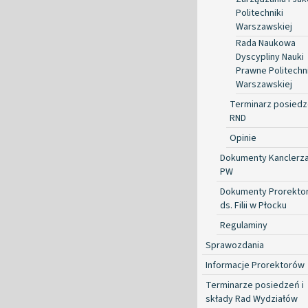
Politechniki
Warszawskiej
Rada Naukowa
Dyscypliny Nauki
Prawne Politechni
Warszawskiej
Terminarz posied
RND
Opinie
Dokumenty Kanclerz
PW
Dokumenty Prorekto
ds. Filii w Płocku
Regulaminy
Sprawozdania
Informacje Prorektorów
Terminarze posiedzeń i
składy Rad Wydziałów