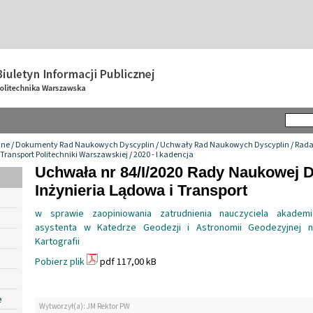
wne
/
Dokumenty Rad Naukowych Dyscyplin
/
Uchwały Rad Naukowych Dyscyplin
/
Rada
 Transport Politechniki Warszawskiej
/
2020 - I kadencja
Uchwała nr 84/I/2020 Rady Naukowej 
Inżynieria Lądowa i Transport
w sprawie zaopiniowania zatrudnienia nauczyciela akadem
asystenta w Katedrze Geodezji i Astronomii Geodezyjnej n
Kartografii
Pobierz plik
pdf 117,00 kB
e
Wytworzył(a): JM Rektor PW