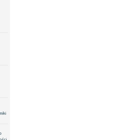
niki
o
ości