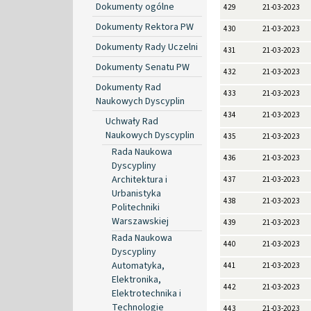
Dokumenty ogólne
429
21-03-2023
Dokumenty Rektora PW
430
21-03-2023
Dokumenty Rady Uczelni
431
21-03-2023
Dokumenty Senatu PW
432
21-03-2023
Dokumenty Rad
433
21-03-2023
Naukowych Dyscyplin
434
21-03-2023
Uchwały Rad
Naukowych Dyscyplin
435
21-03-2023
Rada Naukowa
436
21-03-2023
Dyscypliny
Architektura i
437
21-03-2023
Urbanistyka
438
21-03-2023
Politechniki
Warszawskiej
439
21-03-2023
Rada Naukowa
440
21-03-2023
Dyscypliny
Automatyka,
441
21-03-2023
Elektronika,
442
21-03-2023
Elektrotechnika i
Technologie
443
21-03-2023