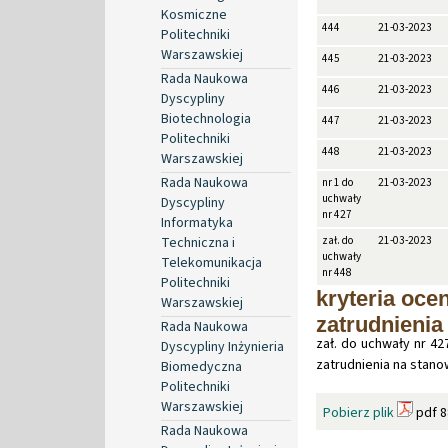
Kosmiczne
444
21-03-2023
Politechniki
Warszawskiej
445
21-03-2023
Rada Naukowa
446
21-03-2023
Dyscypliny
Biotechnologia
447
21-03-2023
Politechniki
448
21-03-2023
Warszawskiej
Rada Naukowa
nr 1 do
21-03-2023
uchwały
Dyscypliny
nr 427
Informatyka
Techniczna i
zał. do
21-03-2023
uchwały
Telekomunikacja
nr 448
Politechniki
kryteria oce
Warszawskiej
zatrudnienia
Rada Naukowa
zał. do uchwały nr 42
Dyscypliny Inżynieria
zatrudnienia na stano
Biomedyczna
Politechniki
Warszawskiej
Pobierz plik
pdf 8
Rada Naukowa