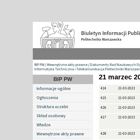
BIP PW
/
Wewnętrzne akty prawne
/
Dokumenty Rad Naukowych Dy
Informatyka Techniczna i Telekomunikacja Politechniki Warszaws
21 marzec 20
BIP PW
Informacje ogólne
424
21-03-2023
Ogłoszenia
425
21-03-2023
Struktura uczelni
426
21-03-2023
Skład osobowy
427
21-03-2023
Władze
Wewnętrzne akty prawne
428
21-03-2023