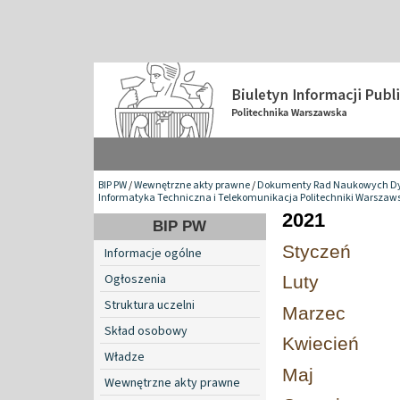
BIP PW
/
Wewnętrzne akty prawne
/
Dokumenty Rad Naukowych Dy
Informatyka Techniczna i Telekomunikacja Politechniki Warszaws
2021
BIP PW
Styczeń
Informacje ogólne
Ogłoszenia
Luty
Struktura uczelni
Marzec
Skład osobowy
Kwiecień
Władze
Maj
Wewnętrzne akty prawne