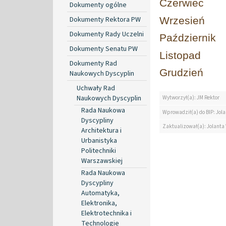
Czerwiec
Dokumenty ogólne
Dokumenty Rektora PW
Wrzesień
Dokumenty Rady Uczelni
Październik
Dokumenty Senatu PW
Listopad
Dokumenty Rad
Grudzień
Naukowych Dyscyplin
Uchwały Rad
Naukowych Dyscyplin
Wytworzył(a): JM Rektor
Rada Naukowa
Wprowadził(a) do BIP: Jol
Dyscypliny
Zaktualizował(a): Jolanta
Architektura i
Urbanistyka
Politechniki
Warszawskiej
Rada Naukowa
Dyscypliny
Automatyka,
Elektronika,
Elektrotechnika i
Technologie