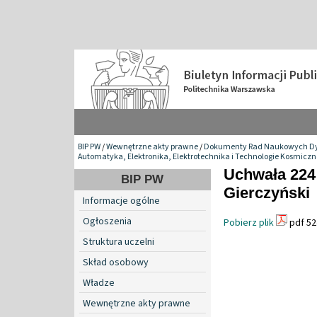
BIP PW
/
Wewnętrzne akty prawne
/
Dokumenty Rad Naukowych Dy
Automatyka, Elektronika, Elektrotechnika i Technologie Kosmiczn
Uchwała 224
BIP PW
Gierczyński
Informacje ogólne
Ogłoszenia
Pobierz plik
pdf 52
Struktura uczelni
Skład osobowy
Władze
Wewnętrzne akty prawne