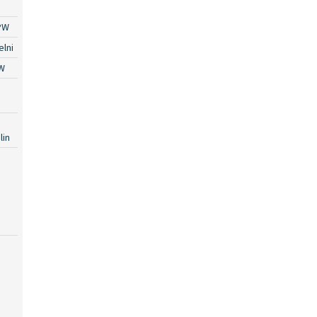
PW
lni
W
lin