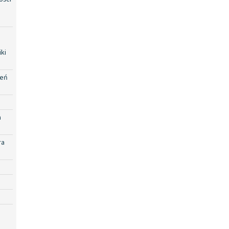
ki
zeń
a
ra