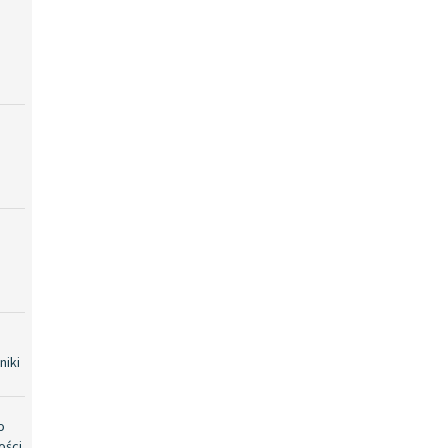
niki
o
ości