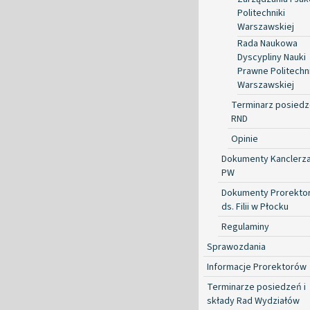
Politechniki
Warszawskiej
Rada Naukowa
Dyscypliny Nauki
Prawne Politechni
Warszawskiej
Terminarz posied
RND
Opinie
Dokumenty Kanclerz
PW
Dokumenty Prorekto
ds. Filii w Płocku
Regulaminy
Sprawozdania
Informacje Prorektorów
Terminarze posiedzeń i
składy Rad Wydziałów