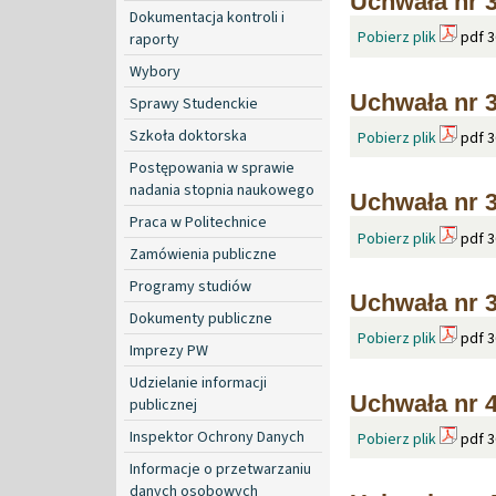
Uchwała nr 3
Dokumentacja kontroli i
Pobierz plik
pdf 3
raporty
Wybory
Uchwała nr 3
Sprawy Studenckie
Szkoła doktorska
Pobierz plik
pdf 3
Postępowania w sprawie
nadania stopnia naukowego
Uchwała nr 3
Praca w Politechnice
Pobierz plik
pdf 3
Zamówienia publiczne
Programy studiów
Uchwała nr 3
Dokumenty publiczne
Pobierz plik
pdf 3
Imprezy PW
Udzielanie informacji
Uchwała nr 4
publicznej
Inspektor Ochrony Danych
Pobierz plik
pdf 3
Informacje o przetwarzaniu
danych osobowych