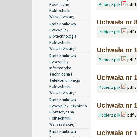
Pobierz plik
pdf 1
Kosmiczne
Politechniki
Warszawskiej
Uchwała nr 8
Rada Naukowa
Dyscypliny
Pobierz plik
pdf 1
Biotechnologia
Politechniki
Warszawskiej
Uchwała nr 1
Rada Naukowa
Pobierz plik
pdf 3
Dyscypliny
Informatyka
Techniczna i
Uchwała nr 1
Telekomunikacja
Politechniki
Pobierz plik
pdf 3
Warszawskiej
Rada Naukowa
Uchwała nr 1
Dyscypliny Inżynieria
Biomedyczna
Pobierz plik
pdf 3
Politechniki
Warszawskiej
Rada Naukowa
Uchwała nr 1