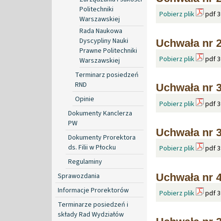
Politechniki
Pobierz plik
pdf 3
Warszawskiej
Rada Naukowa
Dyscypliny Nauki
Uchwała nr 2
Prawne Politechniki
Pobierz plik
pdf 3
Warszawskiej
Terminarz posiedzeń
RND
Uchwała nr 3
Opinie
Pobierz plik
pdf 3
Dokumenty Kanclerza
PW
Uchwała nr 
Dokumenty Prorektora
ds. Filii w Płocku
Pobierz plik
pdf 3
Regulaminy
Uchwała nr 4
Sprawozdania
Informacje Prorektorów
Pobierz plik
pdf 3
Terminarze posiedzeń i
składy Rad Wydziałów