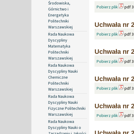
Środowiska,
Pobierz plik
pdf 3
Górnictwo i
Energetyka
Politechniki
Uchwała nr 2
Warszawskiej
Rada Naukowa
Pobierz plik
pdf 3
Dyscypliny
Matematyka
Uchwała nr 2
Politechniki
Warszawskiej
Pobierz plik
pdf 3
Rada Naukowa
Dyscypliny Nauki
Chemiczne
Uchwała nr 2
Politechniki
Pobierz plik
pdf 3
Warszawskiej
Rada Naukowa
Dyscypliny Nauki
Uchwała nr 2
Fizyczne Politechniki
Warszawskiej
Pobierz plik
pdf 3
Rada Naukowa
Dyscypliny Nauki o
Uchwała nr 2
Zarządzaniu i Jakości