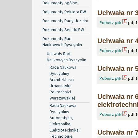
Dokumenty ogólne
Dokumenty Rektora PW
Uchwała nr 3
Dokumenty Rady Uczelni
Pobierz plik
pdf 1
Dokumenty Senatu PW
Dokumenty Rad
Uchwała nr 4
Naukowych Dyscyplin
Pobierz plik
pdf 1
Uchwały Rad
Naukowych Dyscyplin
Rada Naukowa
Uchwała nr 5
Dyscypliny
Pobierz plik
pdf 1
Architektura i
Urbanistyka
Politechniki
Uchwała nr 6
Warszawskiej
elektrotechn
Rada Naukowa
Dyscypliny
Pobierz plik
pdf 1
Automatyka,
Elektronika,
Elektrotechnika i
Uchwała nr 7
Technologie