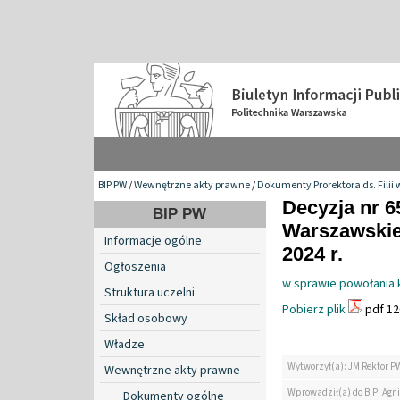
BIP PW
/
Wewnętrzne akty prawne
/
Dokumenty Prorektora ds. Filii 
Decyzja nr 6
BIP PW
Warszawskiej
Informacje ogólne
2024 r.
Ogłoszenia
w sprawie powołania 
Struktura uczelni
Pobierz plik
pdf 12
Skład osobowy
Władze
Wytworzył(a): JM Rektor P
Wewnętrzne akty prawne
Wprowadził(a) do BIP: Agn
Dokumenty ogólne