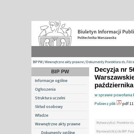
BIP PW
/
Wewnętrzne akty prawne
/
Dokumenty Prorektora ds. Filii 
Decyzja nr 5
BIP PW
Warszawskiej
Informacje ogólne
października
Ogłoszenia
w sprawie powołania 
Struktura uczelni
Pobierz plik
pdf 11
Skład osobowy
Władze
Wytworzył(a): Prorektor ds.
Wewnętrzne akty prawne
Wprowadził(a) do BIP: Pau
Dokumenty ogólne