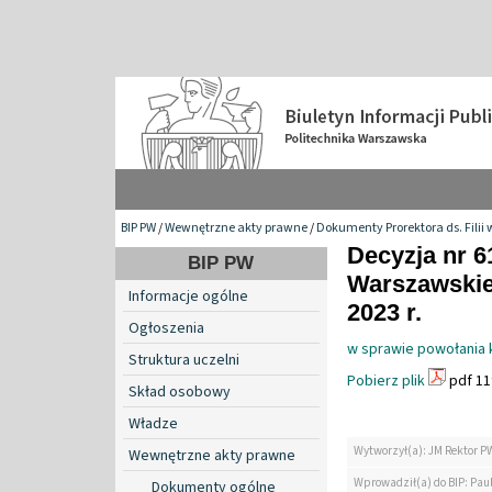
BIP PW
/
Wewnętrzne akty prawne
/
Dokumenty Prorektora ds. Filii 
Decyzja nr 6
BIP PW
Warszawskiej 
Informacje ogólne
2023 r.
Ogłoszenia
w sprawie powołania 
Struktura uczelni
Pobierz plik
pdf 11
Skład osobowy
Władze
Wytworzył(a): JM Rektor P
Wewnętrzne akty prawne
Wprowadził(a) do BIP: Pau
Dokumenty ogólne