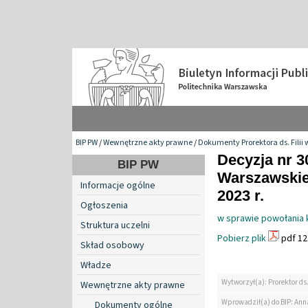
BIP PW
/
Wewnętrzne akty prawne
/
Dokumenty Prorektora ds. Filii 
Decyzja nr 3
BIP PW
Warszawskiej
Informacje ogólne
2023 r.
Ogłoszenia
w sprawie powołania 
Struktura uczelni
Pobierz plik
pdf 12
Skład osobowy
Władze
Wytworzył(a): Prorektor ds.
Wewnętrzne akty prawne
Wprowadził(a) do BIP: Ann
Dokumenty ogólne