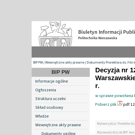
BIP PW
/
Wewnętrzne akty prawne
/
Dokumenty Prorektora ds. Filii 
Decyzja nr 1
BIP PW
Warszawskiej
Informacje ogólne
r.
Ogłoszenia
w sprawie powołania 
Struktura uczelni
Pobierz plik
pdf 12
Skład osobowy
Władze
Wytworzył(a): Prorektor ds.
Wewnętrzne akty prawne
Wprowadził(a) do BIP: Ann
Dokumenty ogólne