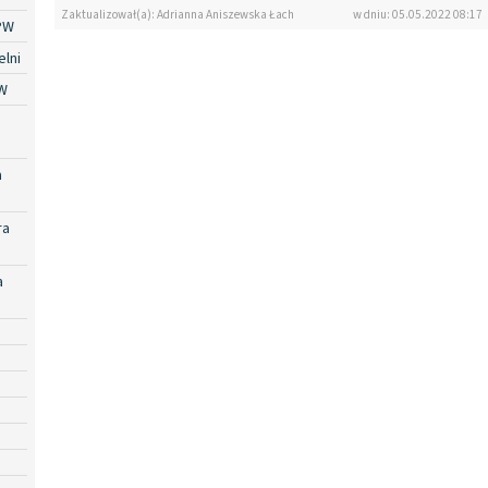
Zaktualizował(a): Adrianna Aniszewska Łach
w dniu: 05.05.2022 08:17
PW
lni
W
a
ra
a