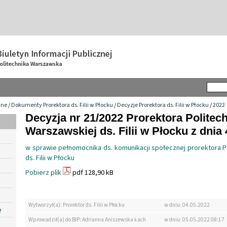
wne
/
Dokumenty Prorektora ds. Filii w Płocku
/
Decyzje Prorektora ds. Filii w Płocku
/
2022
Decyzja nr 21/2022 Prorektora Politech
Warszawskiej ds. Filii w Płocku z dnia 
w sprawie pełnomocnika ds. komunikacji społecznej prorektora P
ds. Filii w Płocku
Pobierz plik
pdf 128,90 kB
Wytworzył(a): Prorektor ds. Filii w Płocku
w dniu: 04.05.2022
e
Wprowadził(a) do BIP: Adrianna Aniszewska Łach
w dniu: 05.05.2022 08:17