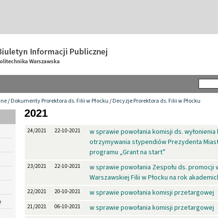
wne
/
Dokumenty Prorektora ds. Filii w Płocku
/
Decyzje Prorektora ds. Filii w Płocku
2021
24/2021
22-10-2021
w sprawie powołania komisji ds. wyłonieni
otrzymywania stypendiów Prezydenta Miast
programu „Grant na start”
23/2021
22-10-2021
w sprawie powołania Zespołu ds. promocji 
Warszawskiej Filii w Płocku na rok akademic
22/2021
20-10-2021
w sprawie powołania komisji przetargowej
e
21/2021
06-10-2021
w sprawie powołania komisji przetargowej