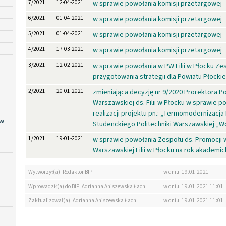
7/2021
12-04-2021
w sprawie powołania komisji przetargowej
6/2021
01-04-2021
w sprawie powołania komisji przetargowej
5/2021
01-04-2021
w sprawie powołania komisji przetargowej
4/2021
17-03-2021
w sprawie powołania komisji przetargowej
3/2021
12-02-2021
w sprawie powołania w PW Filii w Płocku Ze
przygotowania strategii dla Powiatu Płocki
2/2021
20-01-2021
zmieniająca decyzję nr 9/2020 Prorektora Po
Warszawskiej ds. Filii w Płocku w sprawie 
realizacji projektu pn.: „Termomodernizacj
 w
Studenckiego Politechniki Warszawskiej „W
1/2021
19-01-2021
w sprawie powołania Zespołu ds. Promocji 
Warszawskiej Filii w Płocku na rok akademic
Wytworzył(a): Redaktor BIP
w dniu: 19.01.2021
Wprowadził(a) do BIP: Adrianna Aniszewska Łach
w dniu: 19.01.2021 11:01
Zaktualizował(a): Adrianna Aniszewska Łach
w dniu: 19.01.2021 11:01