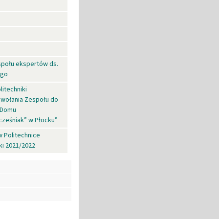
społu ekspertów ds.
ego
litechniki
powołania Zespołu do
a Domu
cześniak” w Płocku”
w Politechnice
ki 2021/2022