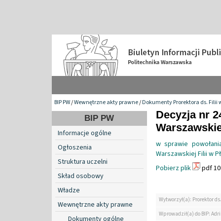
BIP PW
/
Wewnętrzne akty prawne
/
Dokumenty Prorektora ds. Filii 
Decyzja nr 2
BIP PW
Warszawskiej 
Informacje ogólne
w sprawie powołania
Ogłoszenia
Warszawskiej Filii w 
Struktura uczelni
Pobierz plik
pdf 10
Skład osobowy
Władze
Wytworzył(a): Prorektor ds.
Wewnętrzne akty prawne
Wprowadził(a) do BIP: Ad
Dokumenty ogólne