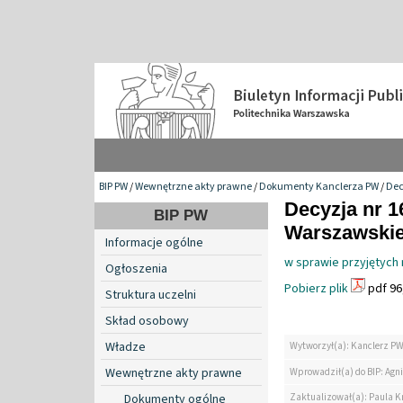
BIP PW
/
Wewnętrzne akty prawne
/
Dokumenty Kanclerza PW
/
Dec
Decyzja nr 1
BIP PW
Warszawskiej
Informacje ogólne
w sprawie przyjętych
Ogłoszenia
Pobierz plik
pdf 96
Struktura uczelni
Skład osobowy
Władze
Wytworzył(a): Kanclerz P
Wewnętrzne akty prawne
Wprowadził(a) do BIP: Agn
Zaktualizował(a): Paula K
Dokumenty ogólne