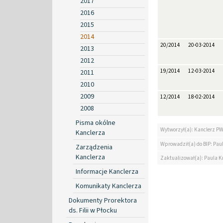
2017
2016
2015
2014
20/2014
20-03-2014
2013
2012
19/2014
12-03-2014
2011
2010
2009
12/2014
18-02-2014
2008
Pisma okólne
Wytworzył(a): Kanclerz P
Kanclerza
Wprowadził(a) do BIP: Paul
Zarządzenia
Kanclerza
Zaktualizował(a): Paula Kr
Informacje Kanclerza
Komunikaty Kanclerza
Dokumenty Prorektora
ds. Filii w Płocku