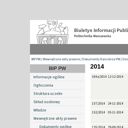
BIP PW
/
Wewnętrzne akty prawne
/
Dokumenty Kanclerza PW
/
Dec
2014
BIP PW
Informacje ogólne
164a/2014
12-12-2014
Ogłoszenia
Struktura uczelni
Skład osobowy
157/2014
24-11-2014
Władze
152/2014
05-11-2014
Wewnętrzne akty prawne
Dokumenty ogólne
135/2014
29-09-2014