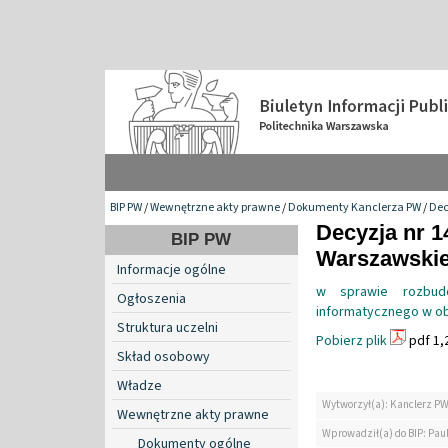
BIP PW
/
Wewnętrzne akty prawne
/
Dokumenty Kanclerza PW
/
Dec
Decyzja nr 1
BIP PW
Warszawskiej
Informacje ogólne
w sprawie rozbud
Ogłoszenia
informatycznego w o
Struktura uczelni
Pobierz plik
pdf 1,
Skład osobowy
Władze
Wytworzył(a): Kanclerz P
Wewnętrzne akty prawne
Wprowadził(a) do BIP: Paul
Dokumenty ogólne