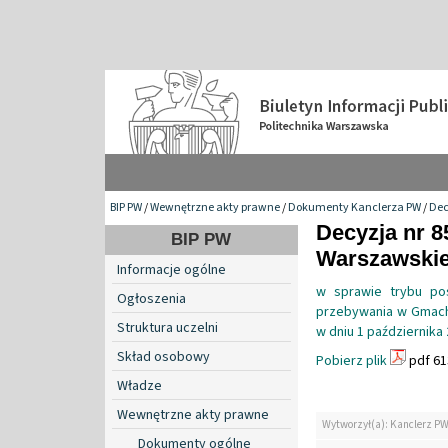
BIP PW
/
Wewnętrzne akty prawne
/
Dokumenty Kanclerza PW
/
Dec
Decyzja nr 8
BIP PW
Warszawskiej
Informacje ogólne
w sprawie trybu pos
Ogłoszenia
przebywania w Gmach
Struktura uczelni
w dniu 1 października 
Skład osobowy
Pobierz plik
pdf 61
Władze
Wewnętrzne akty prawne
Wytworzył(a): Kanclerz P
Dokumenty ogólne