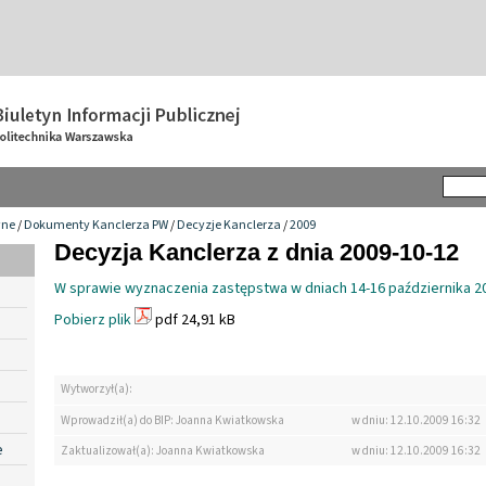
wne
/
Dokumenty Kanclerza PW
/
Decyzje Kanclerza
/
2009
Decyzja Kanclerza z dnia 2009-10-12
W sprawie wyznaczenia zastępstwa w dniach 14-16 października 20
Pobierz plik
pdf 24,91 kB
Wytworzył(a):
Wprowadził(a) do BIP: Joanna Kwiatkowska
w dniu: 12.10.2009 16:32
e
Zaktualizował(a): Joanna Kwiatkowska
w dniu: 12.10.2009 16:32