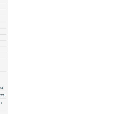
za
rza
ra