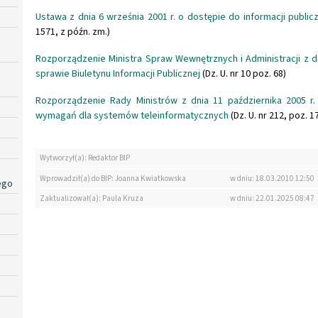
Ustawa z dnia 6 września 2001 r. o dostępie do informacji public
1571, z późn. zm.)
Rozporządzenie Ministra Spraw Wewnętrznych i Administracji z dn
sprawie Biuletynu Informacji Publicznej
(Dz. U. nr 10 poz. 68)
Rozporządzenie Rady Ministrów z dnia 11 października 2005 r
wymagań dla systemów teleinformatycznych
(Dz. U. nr 212, poz. 1
Wytworzył(a): Redaktor BIP
Wprowadził(a) do BIP: Joanna Kwiatkowska
w dniu: 18.03.2010 12:50
ego
Zaktualizował(a): Paula Kruza
w dniu: 22.01.2025 08:47