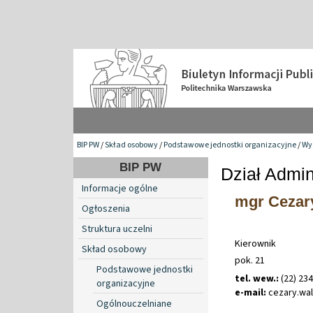
BIP PW
/
Skład osobowy
/
Podstawowe jednostki organizacyjne
/
Wyd
BIP PW
Dział Admin
Informacje ogólne
mgr Cezar
Ogłoszenia
Struktura uczelni
Kierownik
Skład osobowy
pok. 21
Podstawowe jednostki
tel. wew.:
(22) 23
organizacyjne
e-mail:
cezary
.
wa
Ogólnouczelniane