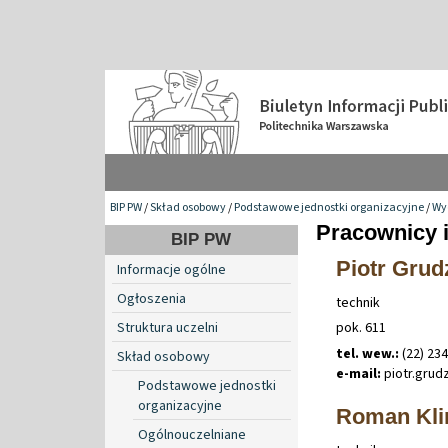
BIP PW
/
Skład osobowy
/
Podstawowe jednostki organizacyjne
/
Wyd
Pracownicy i
BIP PW
Piotr Grud
Informacje ogólne
Ogłoszenia
technik
Struktura uczelni
pok. 611
tel. wew.:
(22) 23
Skład osobowy
e-mail:
piotr
.
grud
Podstawowe jednostki
organizacyjne
Roman Kl
Ogólnouczelniane