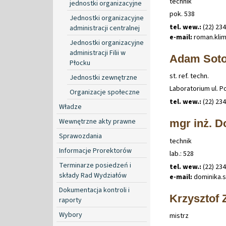
technik
jednostki organizacyjne
pok. 538
Jednostki organizacyjne
tel. wew.:
(22) 23
administracji centralnej
e-mail:
roman
.
kli
Jednostki organizacyjne
administracji Filii w
Adam Sot
Płocku
st. ref. techn.
Jednostki zewnętrzne
Laboratorium ul. P
Organizacje społeczne
tel. wew.:
(22) 234
Władze
Wewnętrzne akty prawne
mgr inż. D
Sprawozdania
technik
Informacje Prorektorów
lab.: 528
Terminarze posiedzeń i
tel. wew.:
(22) 23
składy Rad Wydziałów
e-mail:
dominika
.
Dokumentacja kontroli i
Krzysztof 
raporty
Wybory
mistrz