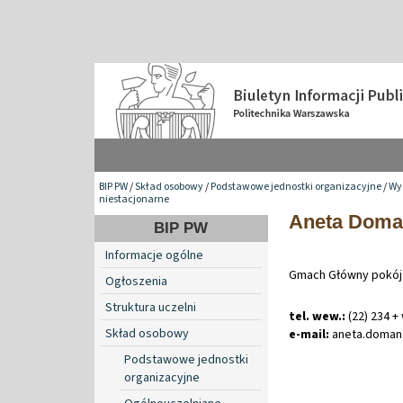
BIP PW
/
Skład osobowy
/
Podstawowe jednostki organizacyjne
/
Wy
niestacjonarne
Aneta Doma
BIP PW
Informacje ogólne
Gmach Główny pokój
Ogłoszenia
Struktura uczelni
tel. wew.:
(22) 234 +
Skład osobowy
e-mail:
aneta
.
doman
Podstawowe jednostki
organizacyjne