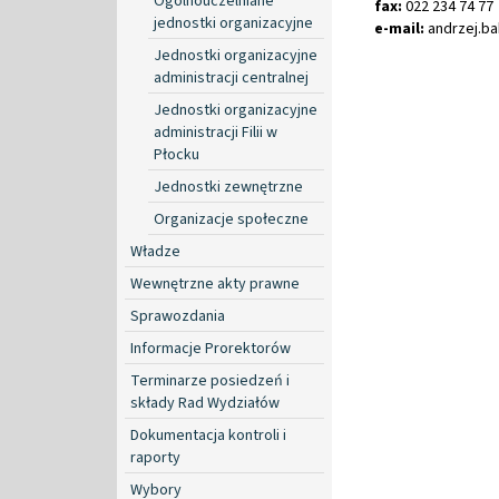
Ogólnouczelniane
fax:
022 234 74 77
jednostki organizacyjne
e-mail:
andrzej
.
b
Jednostki organizacyjne
administracji centralnej
Jednostki organizacyjne
administracji Filii w
Płocku
Jednostki zewnętrzne
Organizacje społeczne
Władze
Wewnętrzne akty prawne
Sprawozdania
Informacje Prorektorów
Terminarze posiedzeń i
składy Rad Wydziałów
Dokumentacja kontroli i
raporty
Wybory