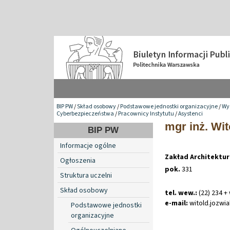
BIP PW
/
Skład osobowy
/
Podstawowe jednostki organizacyjne
/
Wyd
Cyberbezpieczeństwa
/
Pracownicy Instytutu
/
Asystenci
mgr inż. Wi
BIP PW
Informacje ogólne
Zakład Architektur
Ogłoszenia
pok.
331
Struktura uczelni
Skład osobowy
tel. wew.:
(22) 234 +
e-mail:
witold
.
jozwi
Podstawowe jednostki
organizacyjne