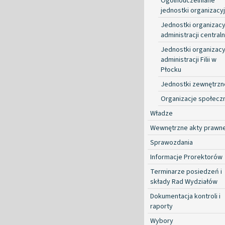
Ogólnouczelniane
jednostki organizacy
Jednostki organizacy
administracji centraln
Jednostki organizacy
administracji Filii w
Płocku
Jednostki zewnętrzn
Organizacje społecz
Władze
Wewnętrzne akty prawn
Sprawozdania
Informacje Prorektorów
Terminarze posiedzeń i
składy Rad Wydziałów
Dokumentacja kontroli i
raporty
Wybory