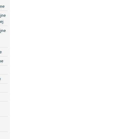
jne
jne
ej
jne
e
ne
e