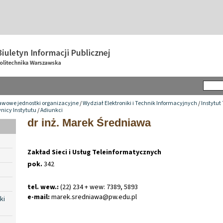
awowe jednostki organizacyjne
/
Wydział Elektroniki i Technik Informacyjnych
/
Instytut
nicy Instytutu
/
Adiunkci
dr inż. Marek Średniawa
Zakład Sieci i Usług Teleinformatycznych
pok.
342
tel. wew.:
(22) 234 + wew: 7389, 5893
e-mail:
marek
.
sredniawa@pw
.
edu
.
pl
ki