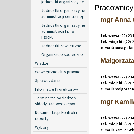
jednostki organizacyjne
Pracownicy 
Jednostki organizacyjne
administracji centralnej
mgr Anna 
Jednostki organizacyjne
administracji Filii w
tel. wew.:
(22) 234
Płocku
tel. miejski:
(22) 
Jednostki zewnętrzne
e-mail:
anna
.
gata
Organizacje społeczne
Małgorzat
Władze
Wewnętrzne akty prawne
tel. wew.:
(22) 234
Sprawozdania
tel. miejski:
(22) 
e-mail:
malgorzat
Informacje Prorektorów
Terminarze posiedzeń i
mgr Kamil
składy Rad Wydziałów
Dokumentacja kontroli i
tel. wew.:
(22) 23
raporty
tel. miejski:
(22) 
Wybory
e-mail:
Kamila
.
Sz