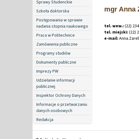
Sprawy Studenckie
mgr Anna 
Szkoła doktorska
Postępowania w sprawie
tel. wew.:
(22) 234
nadania stopnia naukowego
tel. miejski:
(22) 
Praca w Politechnice
e-mail:
Anna
.
Zare
Zamówienia publiczne
Programy studiów
Dokumenty publiczne
Imprezy PW
Udzielanie informacji
publicznej
Inspektor Ochrony Danych
Informacje o przetwarzaniu
danych osobowych
Redakcja