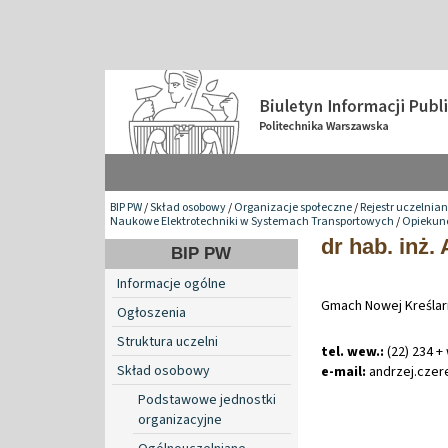
BIP PW
/
Skład osobowy
/
Organizacje społeczne
/
Rejestr uczelnia
Naukowe Elektrotechniki w Systemach Transportowych
/
Opiekun
dr hab. inż.
BIP PW
Informacje ogólne
Gmach Nowej Kreślarn
Ogłoszenia
Struktura uczelni
tel. wew.:
(22) 234 +
Skład osobowy
e-mail:
andrzej
.
czer
Podstawowe jednostki
organizacyjne